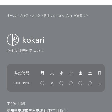
ホーム
>
ブログ
>
ブログ
>
男性にも「おっぱい」があるワケ
女性専用鍼灸院 コカリ
診療時間
月
火
水
木
金
土
日
◯
×
◯
◯
◯
◯
×
9:00
-
19:00
〒446-0059
愛知県安城市三河安城本町2丁目15-2