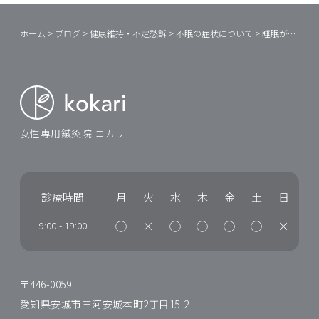
ホーム
>
ブログ
>
健康維持・不定愁訴
>
不眠の症状について
>
睡眠が大切な理由
女性専用鍼灸院 コカリ
診療時間
月
火
水
木
金
土
日
◯
×
◯
◯
◯
◯
×
9:00
-
19:00
〒446-0059
愛知県安城市三河安城本町2丁目15-2