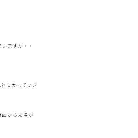
まいますが・・
へと向かっていき
真西から太陽が