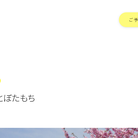
ご
とぼたもち