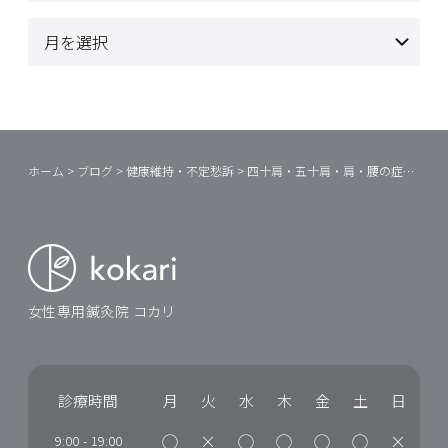
ホーム
>
ブログ
>
健康維持・不定愁訴
>
四十肩・五十肩・肩・腰の症状
>
肩
女性専用鍼灸院 コカリ
診療時間
月
火
水
木
金
土
日
◯
×
◯
◯
◯
◯
×
9:00
-
19:00