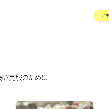
ご
弱さ克服のために