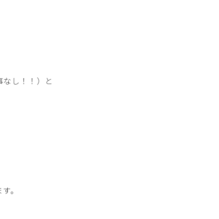
事なし！！）と
）
ます。