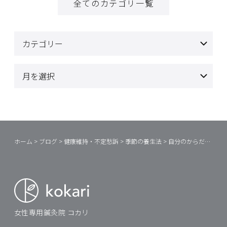
全てのカテゴリ一覧
ホーム
>
ブログ
>
健康維持・不定愁訴
>
季節の養生法
>
自分のからだとの上手な付き合い方①
女性専用鍼灸院 コカリ