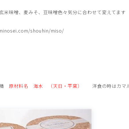
玄米味噌、麦みそ、豆味噌色々気分に合わせて変えてます
minosei.com/shouhin/miso/
の精
原材料名 海水 （天日・平窯）
洋食の時はカマル