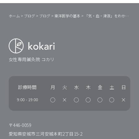
ホーム
>
ブログ
>
ブログ
>
東洋医学の基本
>
「気・血・津液」をわかりやすく・・日々の生活に役立つように②
女性専用鍼灸院 コカリ
診療時間
月
火
水
木
金
土
日
◯
×
◯
◯
◯
◯
×
9:00
-
19:00
〒446-0059
愛知県安城市三河安城本町2丁目15-2