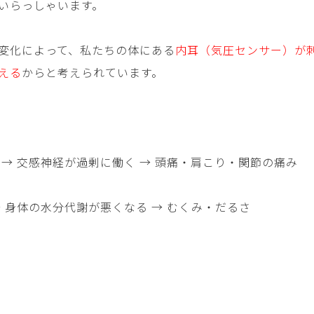
いらっしゃいます。
変化によって、私たちの体にある
内耳（気圧センサー）が
える
からと考えられています。
 → 交感神経が過剰に働く → 頭痛・肩こり・関節の痛み
→ 身体の水分代謝が悪くなる → むくみ・だるさ