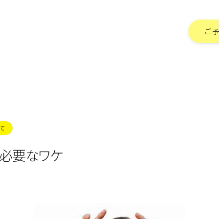
ご
て
が必要なワケ