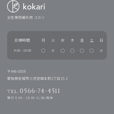
女性専用鍼灸院 コカリ
診療時間
月
火
水
木
金
土
日
◯
×
◯
◯
◯
◯
×
9:00
-
19:00
〒446-0059
愛知県安城市三河安城本町2丁目15-2
0566-74-4511
tel.
受付 9:00 - 19:00 火/日/祝休