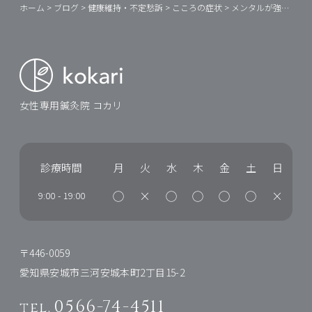
ホーム
>
ブログ
>
健康維持・不定愁訴
>
こころの症状
>
メンタルが強いって？！
女性専用鍼灸院 コカリ
診療時間
月
火
水
木
金
土
日
◯
×
◯
◯
◯
◯
×
9:00
-
19:00
〒446-0059
愛知県安城市三河安城本町2丁目15-2
0566-74-4511
tel.