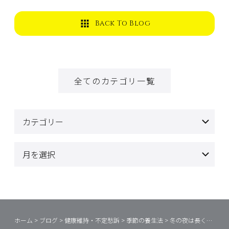
Back To Blog
全てのカテゴリ一覧
ホーム
>
ブログ
>
健康維持・不定愁訴
>
季節の養生法
>
冬の夜は長く寝た方がいいワケ