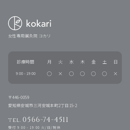
女性専用鍼灸院 コカリ
診療時間
月
火
水
木
金
土
日
◯
×
◯
◯
◯
◯
×
9:00
-
19:00
〒446-0059
愛知県安城市三河安城本町2丁目15-2
0566-74-4511
tel.
受付 9:00 - 19:00 火/日/祝休