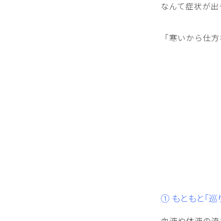
なんて症状が出
「寒いから仕方
① もともと「巡
血液や体液の流