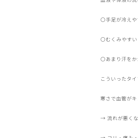
〇手足が冷えや
〇むくみやすい
〇あまり汗をか
こういったタイ
寒さで血管がキ
→ 流れが悪く
→ コリ・痛み