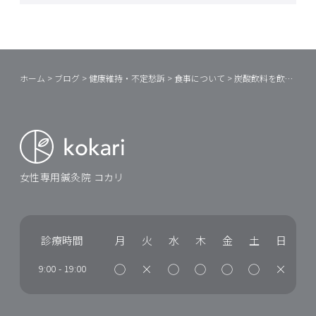
ホーム
>
ブログ
>
健康維持・不定愁訴
>
食事について
>
炭酸飲料を飲むと老ける？？
女性専用鍼灸院 コカリ
診療時間
月
火
水
木
金
土
日
◯
×
◯
◯
◯
◯
×
9:00
-
19:00