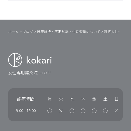
ホーム
>
ブログ
>
健康維持・不定愁訴
>
生活習慣について
>
現代女性は欲張りすぎ！？
女性専用鍼灸院 コカリ
診療時間
月
火
水
木
金
土
日
◯
×
◯
◯
◯
◯
×
9:00
-
19:00