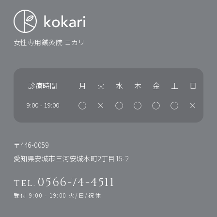
女性専用鍼灸院 コカリ
診療時間
月
火
水
木
金
土
日
◯
×
◯
◯
◯
◯
×
9:00
-
19:00
〒446-0059
愛知県安城市三河安城本町2丁目15-2
0566-74-4511
tel.
受付 9:00 - 19:00 火/日/祝休