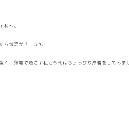
すね～。
たら気温が「ー５℃」
強く、薄着で過ごす私も今朝はちょっぴり厚着をしてみま