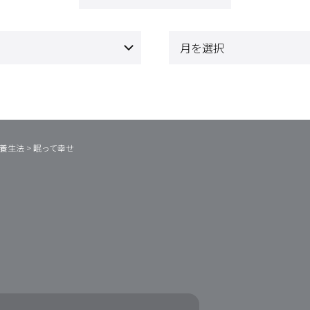
養生法
>
眠って幸せ