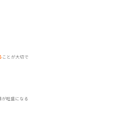
る
ことが大切で
陽が旺盛になる