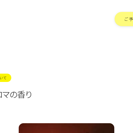
ご
いて
ロマの香り