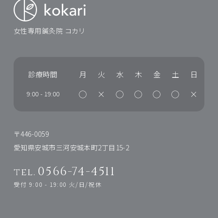
女性専用鍼灸院 コカリ
診療時間
月
火
水
木
金
土
日
◯
×
◯
◯
◯
◯
×
9:00
-
19:00
〒446-0059
愛知県安城市三河安城本町2丁目15-2
0566-74-4511
tel.
受付 9:00 - 19:00 火/日/祝休