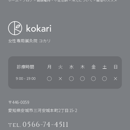
女性専用鍼灸院 コカリ
診療時間
月
火
水
木
金
土
日
◯
×
◯
◯
◯
◯
×
9:00
-
19:00
〒446-0059
愛知県安城市三河安城本町2丁目15-2
0566-74-4511
tel.