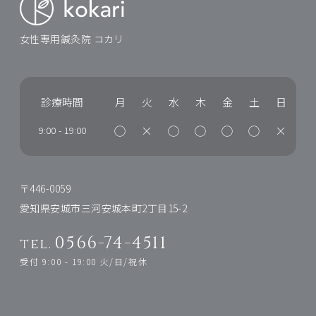
女性専用鍼灸院 コカリ
診療時間
月
火
水
木
金
土
日
◯
×
◯
◯
◯
◯
×
9:00
-
19:00
〒446-0059
愛知県安城市三河安城本町2丁目15-2
0566-74-4511
tel.
受付 9:00 - 19:00 火/日/祝休