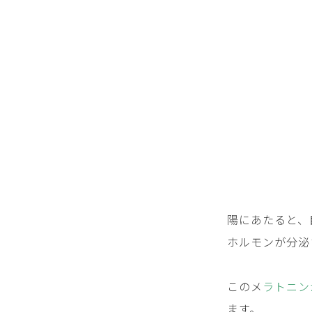
陽にあたると、
ホルモンが分泌
このメ
ラトニン
ます。