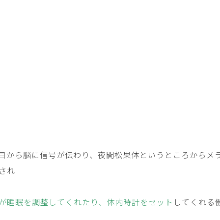
目から脳に信号が伝わり、夜間松果体というところからメ
され
が睡眠を調整してくれたり、体内時計をセット
してくれる