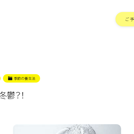
ご
季節の養生法
冬鬱？！