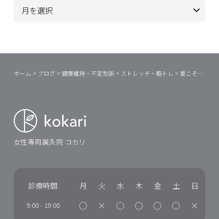
ホーム
>
ブログ
>
健康維持・不定愁訴
>
ストレッチ・筋トレ
>
夏こそ発汗も大切
女性専用鍼灸院 コカリ
診療時間
月
火
水
木
金
土
日
◯
×
◯
◯
◯
◯
×
9:00
-
19:00