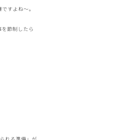
嫌ですよね～。
事を節制したら
えられる準備」が