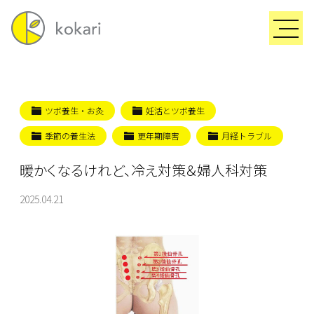
ツボ養生・お灸
妊活とツボ養生
季節の養生法
更年期障害
月経トラブル
暖かくなるけれど、冷え対策＆婦人科対策
2025.04.21