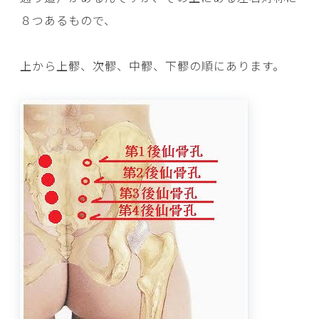
８つあるもので、
上から上髎、次髎、中髎、下髎の順にあります。