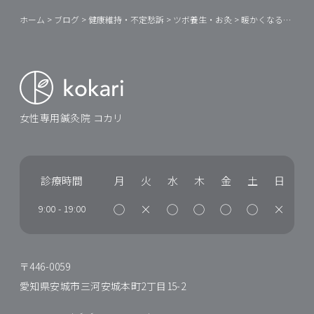
ホーム
>
ブログ
>
健康維持・不定愁訴
>
ツボ養生・お灸
>
暖かくなるけれど、冷え対策＆婦人科対策
女性専用鍼灸院 コカリ
診療時間
月
火
水
木
金
土
日
◯
×
◯
◯
◯
◯
×
9:00
-
19:00
〒446-0059
愛知県安城市三河安城本町2丁目15-2