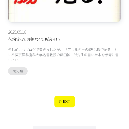
2025.05.16
花粉症ってお薬なくても治る！？
少し前にもブログで書きましたが、 「アレルギーの9割は腸で治る」と
いう東京医科歯科大学名誉教授の藤田絋一郎先生の書いた本を参考に書
いてい…
未分類
Next