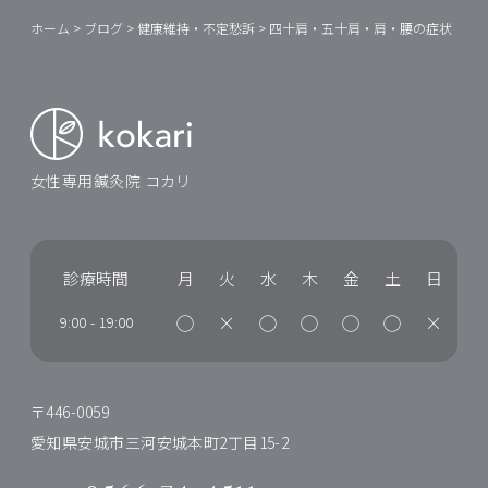
ホーム
>
ブログ
>
健康維持・不定愁訴
>
四十肩・五十肩・肩・腰の症状
女性専用鍼灸院 コカリ
診療時間
月
火
水
木
金
土
日
◯
×
◯
◯
◯
◯
×
9:00
-
19:00
〒446-0059
愛知県安城市三河安城本町2丁目15-2