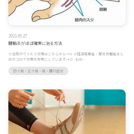
2021.05.27
腱鞘炎がほぼ確実に治る方法
☆当院のウイルス対策はこちらから→✩ ☆経済産業省・厚生労働省まと
めのコロナ対策を参考にしています→☆ &nb…
四十肩・五十肩・肩・腰の症状