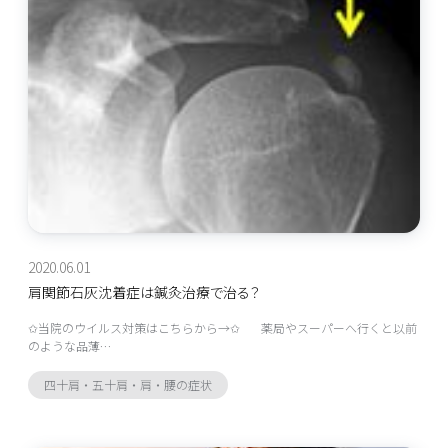
2020.06.01
肩関節石灰沈着症は鍼灸治療で治る？
✩当院のウイルス対策はこちらから→✩ 薬局やスーパーへ行くと以前
のような品薄…
四十肩・五十肩・肩・腰の症状